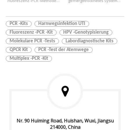
Fluoreszenz -PCR -Methode
gefriergetrocknetes System
Vaginalabstrich und 
Für Forschungsnutzung
Urinproben
Kann zur Erkennung von 
einstufen verwendet werden
PCR -Kits
Harnwegsinfektion UTI
Fluoreszenz -PCR -Kit
HPV -Genotypisierung
Molekulare PCR -Tests
Labordiagnostische Kits
QPCR Kit
PCR -Test der Atemwege
Multiplex -PCR -Kit
Nr. 90 Huiming Road, Huishan, Wuxi, Jiangsu
214000, China