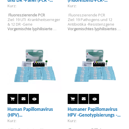
und DR -Panel (PCR -
(Fluoreszenz-PCR-
Kurz:
Kurz:
Methode Fluoreszenz)
Methode) PR2028-wp01
Fluoreszierende PCR
 Fluoreszierende PCR
Ziel: 19 UTI -Krankheitserreger 
Ziel: 19 Pathogens und 12 
& 12 DR -Gene
Antibiotika -Resistenzgene
Vorgemischte lyphilisierte 
Vorgemischtes lyphilisiertes 
Reagenzien
Reagenz
Nur für Forschungsnutzung
Nur für Forschungsnutzung
Human Papillomavirus
Humaner Papillomavirus
(HPV)
HPV -Genotypisierungs -
Kurz:
Kurz:
Genotypisierungsdetektionskit
Nachweiskit (Fluoreszenz
PR2026-HP01
-PCR -Methode)