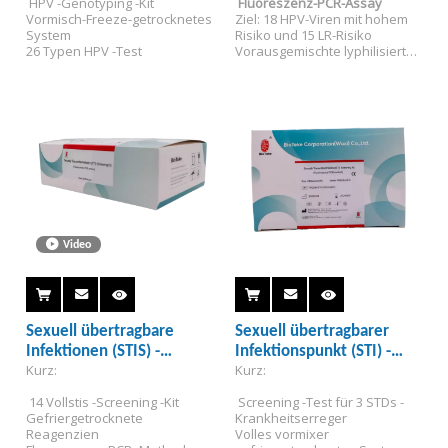
 HPV -Genotyping -Kit
Fluoreszenz-PCR-Assay
(Fluoreszenz-PCR-
Vormisch-Freeze-getrocknetes 
Ziel: 18 HPV-Viren mit hohem 
Methode)
System
Risiko und 15 LR-Risiko
26 Typen HPV -Test
Vorausgemischte lyphilisierte 
Regeln
OEM/ODM verfügbar
Video
Sexuell übertragbare
Sexuell übertragbarer
Infektionen (STIS) -
Infektionspunkt (STI) -
Kurz:
Kurz:
Screening-Kit PR2026-
Screening-Kit PR2026-
ST01 (Fluoreszenz-PCR-
ST02 (Fluoreszenz-PCR-
 14 Vollstis -Screening -Kit
 Screening -Test für 3 STDs -
Methode)
Methode)
Gefriergetrocknete 
Krankheitserreger
Reagenzien
Volles vormixer 