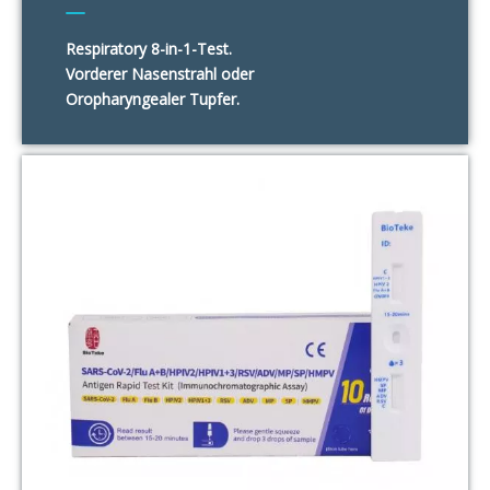
SARS-CoV-2/Grippe A & B
Respiratory 8-in-1-Test.
HPIV/RSV/ADV/MP/STREP a
Vorderer Nasenstrahl oder
Antigen Rapid Test Kit
Oropharyngealer Tupfer.