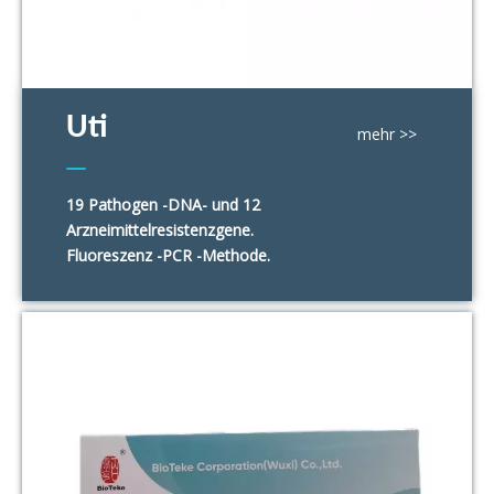
Uti
mehr >>
19 Pathogen -DNA- und 12
Harnwegsinfektion (UTI) und DR -Panel
Arzneimittelresistenzgene.
Fluoreszenz -PCR -Methode.