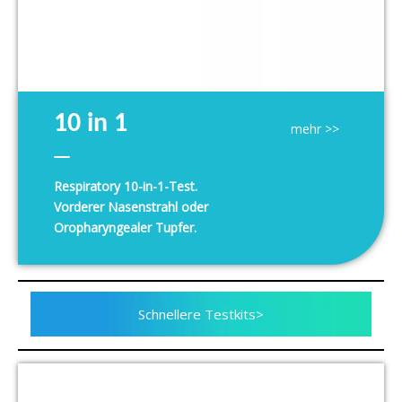
10 in 1
mehr >>
SARS-CoV-2/Grippe A & B/HPIV2
Respiratory 10-in-1-Test.
HPIV1+3/RSV/ADV/MP/SP/HMPV
Vorderer Nasenstrahl oder
Antigen Rapid Test Kit
Oropharyngealer Tupfer.
Schnellere Testkits>