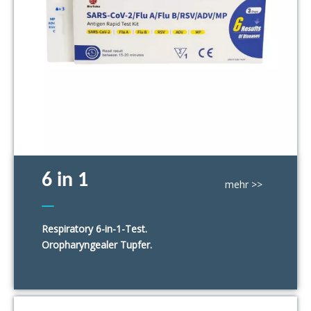
6 in 1
mehr >>
SARS-CoV-2/Grippe A/Grippe b
Respiratory 6-in-1-Test.
RSV/Adv/MP
Oropharyngealer Tupfer.
Antigen Rapid Test Kit