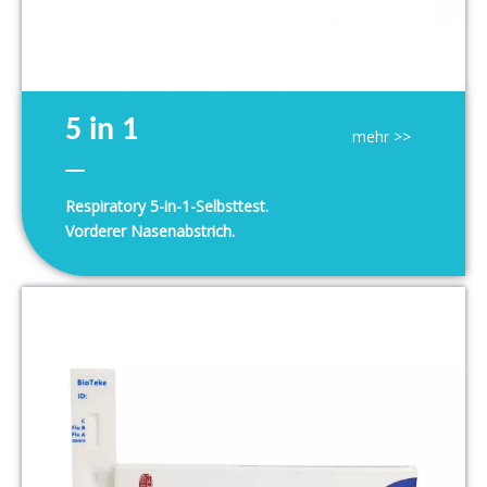
5 in 1
mehr >>
Respiratory 5-in-1-Selbsttest.
SARS-CoV-2/Grippe A/Grippe B/RSV/Adv
Vorderer Nasenabstrich.
Antigen Rapid Test Kit