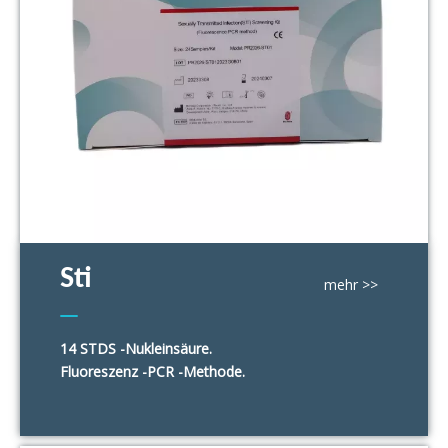
Sti
mehr >>
14 STDS -Nukleinsäure.
Sexuell übertragbarer Infektionskit (STI)
Fluoreszenz -PCR -Methode.