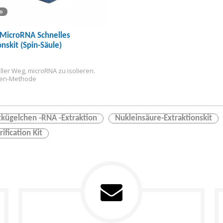
o
MicroRNA Schnelles
onskit (Spin-Säule)
ller Weg, microRNA zu isolieren.
len-Methode
kügelchen -RNA -Extraktion
Nukleinsäure-Extraktionskit
ification Kit