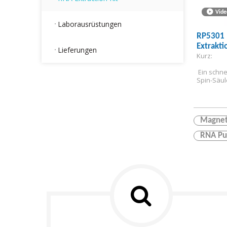
Vide
Laborausrüstungen
RP5301 
Extrakti
Lieferungen
Kurz:
 Ein schne
Spin-Säu
Magnet
RNA Pur