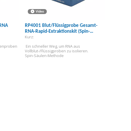
Video
 RNA
RP4001 Blut/Flüssigprobe Gesamt-
RNA-Rapid-Extraktionskit (Spin-
Kurz:
Säule）
zenproben 
 Ein schneller Weg, um RNA aus 
Vollblut-/Flüssigproben zu isolieren.
Spin-Säulen-Methode