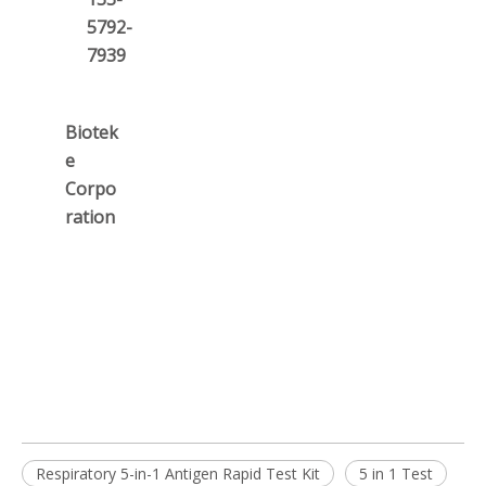
5792-
7939
Biotek
e
Corpo
ration
Respiratory 5-in-1 Antigen Rapid Test Kit
5 in 1 Test