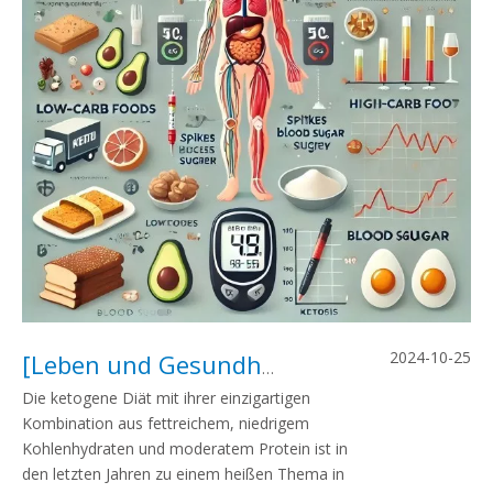
2024-10-25
[
Leben und Gesundheit
]
Was Sie über di
Die ketogene Diät mit ihrer einzigartigen
Kombination aus fettreichem, niedrigem
Kohlenhydraten und moderatem Protein ist in
den letzten Jahren zu einem heißen Thema in