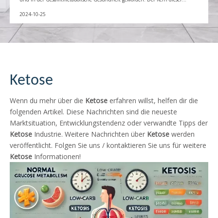
Ernährung besteht darin, die Aufnahme von Kohlenhydraten so zu
reduzieren, dass der Körper in einen "ketogenen Zustand " eintritt, dh, um
2024-10-25
Energie durch Verbrennen von Fett anstelle von Kohlenhydraten zu erhalten.
Ketose
Wenn du mehr über die
Ketose
erfahren willst, helfen dir die
folgenden Artikel. Diese Nachrichten sind die neueste
Marktsituation, Entwicklungstendenz oder verwandte Tipps der
Ketose
Industrie. Weitere Nachrichten über
Ketose
werden
veröffentlicht. Folgen Sie uns / kontaktieren Sie uns für weitere
Ketose
Informationen!