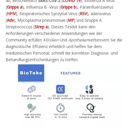
ab, einschließlich
SARS-CoV-2
(
COVID 19
), Influenza A Virus
(
Grippe a
), Influenza B -Virus (
Grippe b
), Parainfluenzavirus
(
HPIV
), Respiratorisches Synzytial-Virus (
RSV
), adenovirus
(
Adv
), Mycoplasma pneumoniae (
MP
) und Gruppe A
Streptococcus (
Strep a
). Dieses Testkit kann den
Anforderungen verschiedener Anwendungen wie der
Community erfüllen
Kliniken
Und
Apotheken
verbessern Sie die
diagnostische Effizienz erheblich und helfen Sie dem
medizinischen Personal, schnell die korrekten Diagnose- und
Behandlungsentscheidungen zu treffen.