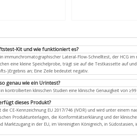
stest-Kit und wie funktioniert es?
 ein immunchromatographischer Lateral-Flow-Schnelltest, der HCG im
 eine kleine Speichelprobe, trägt sie auf die Testkassette auf und l
fts-)Ergebnis an; Eine Zeile bedeutet negativ.
so genau wie ein Urintest?
in kontrollierten klinischen Studien eine klinische Genauigkeit von 
erfügt dieses Produkt?
t die CE-Kennzeichnung EU 2017/746 (IVDR) und wird unter einem nach
schen Produktunterlagen, die Konformitätserklärung und der klinisc
nd Marktzugang in der EU, im Vereinigten Königreich, in Südostasien,