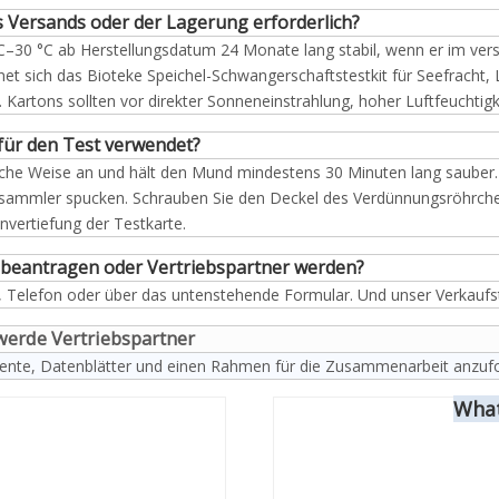
s Versands oder der Lagerung erforderlich?
2 °C–30 °C ab Herstellungsdatum 24 Monate lang stabil, wenn er im vers
 sich das Bioteke Speichel-Schwangerschaftstestkit für Seefracht, Luf
. Kartons sollten vor direkter Sonneneinstrahlung, hoher Luftfeuchti
für den Test verwendet?
liche Weise an und hält den Mund mindestens 30 Minuten lang sauber.
elsammler spucken. Schrauben Sie den Deckel des Verdünnungsröhrch
nvertiefung der Testkarte.
e beantragen oder Vertriebspartner werden?
, Telefon oder über das untenstehende Formular. Und unser Verkaufs
 werde Vertriebspartner
te, Datenblätter und einen Rahmen für die Zusammenarbeit anzufo
What