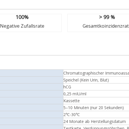
100%
> 99 %
Negative Zufallsrate
Gesamtkoinzidenzrat
Chromatographischer Immunoass
Speichel (Kein Urin, Blut)
hCG
0,25 mIU/ml
Kassette
5–10 Minuten (nur 20 Sekunden)
2℃-30℃
24 Monate ab Herstellungsdatum
Testkarte, Verdünnungsröhrchen, 