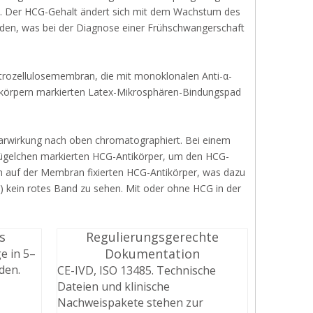
ann. Der HCG-Gehalt ändert sich mit dem Wachstum des
den, was bei der Diagnose einer Frühschwangerschaft
rozellulosemembran, die mit monoklonalen Anti-α-
tikörpern markierten Latex-Mikrosphären-Bindungspad
larwirkung nach oben chromatographiert. Bei einem
kügelchen markierten HCG-Antikörper, um den HCG-
n auf der Membran fixierten HCG-Antikörper, was dazu
(T) kein rotes Band zu sehen. Mit oder ohne HCG in der
s
Regulierungsgerechte
Dokumentation
e in 5–
den.
CE-IVD, ISO 13485. Technische
Dateien und klinische
Nachweispakete stehen zur