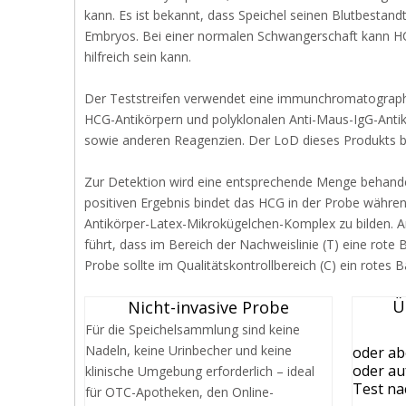
kann. Es ist bekannt, dass Speichel seinen Blutbesta
Embryos. Bei einer normalen Schwangerschaft kann HC
hilfreich sein kann.
Der Teststreifen verwendet eine immunchromatograph
HCG-Antikörpern und polyklonalen Anti-Maus-IgG-Anti
sowie anderen Reagenzien. Der LoD dieses Produkts b
Zur Detektion wird eine entsprechende Menge behandel
positiven Ergebnis bindet das HCG in der Probe währ
Antikörper-Latex-Mikrokügelchen-Komplex zu bilden. 
führt, dass im Bereich der Nachweislinie (T) eine rote 
Probe sollte im Qualitätskontrollbereich (C) ein rotes 
Ü
Nicht-invasive Probe
Für die Speichelsammlung sind keine
Nadeln, keine Urinbecher und keine
oder ab
oder au
klinische Umgebung erforderlich – ideal
Test na
für OTC-Apotheken, den Online-