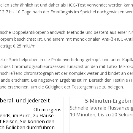
ndteilen sehr ähnlich ist und daher als HCG-Test verwendet werden k
G 7 bis 10 Tage nach der Empfängnis im Speichel nachgewiesen wer
ische Doppelantikörper-Sandwich-Methode und besteht aus einer Nit
körpern beschichtet ist, und einem mit monoklonalen Anti-β-HCG-An
eträgt 0,25 mlU/ml.
ter Speichelproben in die Probenvertiefung getropft und unter Kapil
end des Chromatographieprozesses zunächst an den mit Latex-Mikro
Anschließend chromatographiert der Komplex weiter und bindet an de
Bande erscheint. Bei negativem Ergebnis ist im Bereich der Testlinie 
Band erscheinen, um die Gültigkeit der Testergebnisse zu belegen.
berall und jederzeit
5-Minuten-Ergebni
Schnelle laterale Flussanzeig
Ob morgens
10 Minuten, bis zu 20 Sekun
ends, im Büro, zu Hause
f Reisen, Sie können den
ch Belieben durchführen.