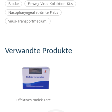
Biotke
Einweg-Virus-Kollektion-Kits
Nasopharyngeal strömte Flabs
Virus-Transportmedium.
Verwandte Produkte
Effektives molekulares diagnostisches Nukleinsäure -Extraktionskit