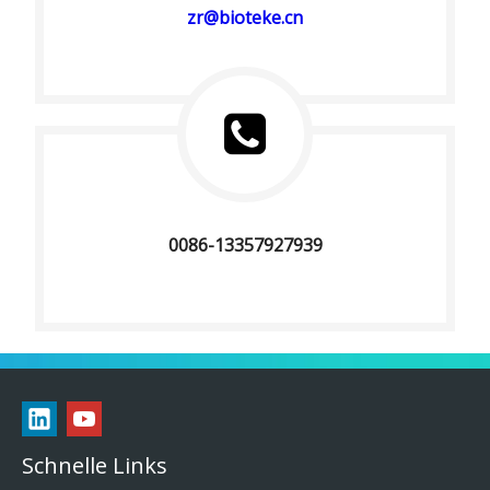
zr@bioteke.cn
0086-13357927939
Schnelle Links